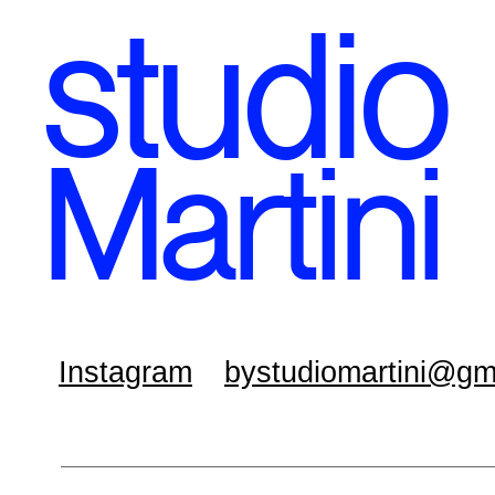
stud
io
Martini
Instagram
bystudiomartini@gm