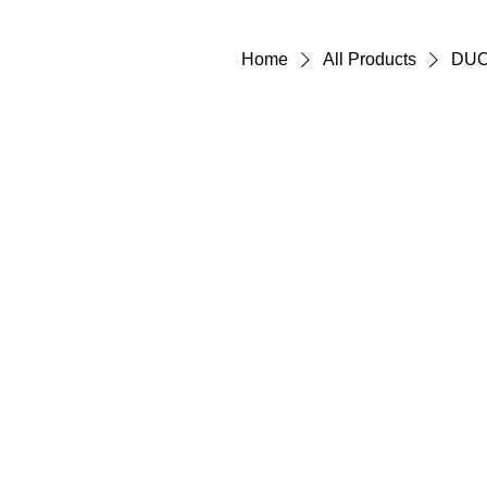
Home
All Products
DUO