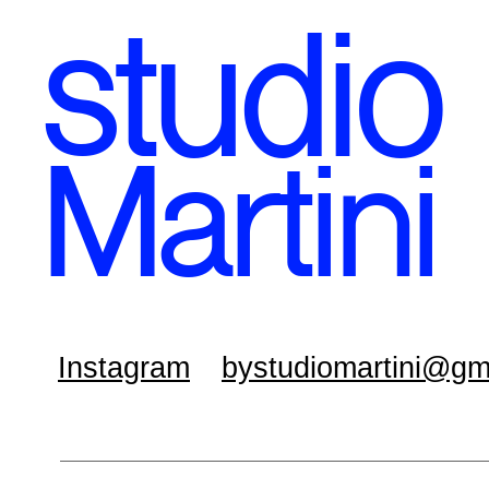
stud
io
Martini
Instagram
bystudiomartini@gm