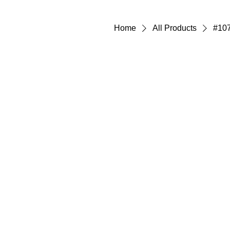
Home
All Products
#10