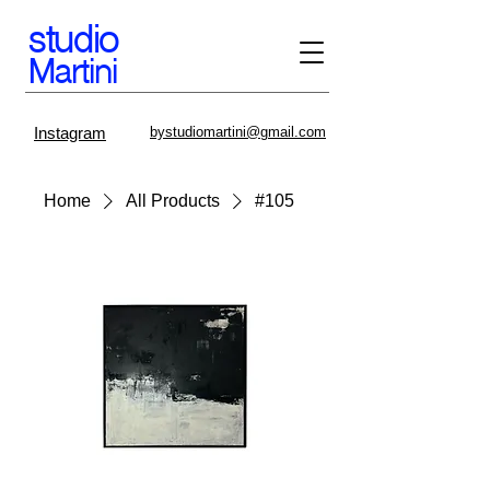
stud
io
Martini
Instagram
bystudiomartini@gmail.com
Home
All Products
#105