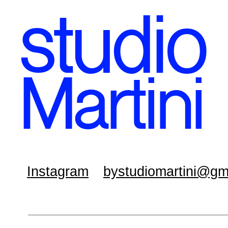
stud
io
Martini
Instagram
bystudiomartini@gm